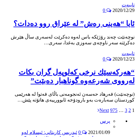
تایبه‌ت
0
2020/12/29
ئایا “هه‌ینى ره‌ش” له‌ عێراق روو ده‌دات؟
نوچه‌نێت چه‌ند رۆژێكه‌ باس له‌وه‌ ده‌كرێت له‌سه‌رى ساڵ هێرش
ده‌كرێته‌ سه‌ر ناوچه‌ى سه‌وزى به‌غدا، سه‌رى…
تایبه‌ت
0
2020/12/23
“هەركەسێك نرخی كەلوپەل گران بكات
لەرووی شەرعەوە گوناهبار دەبێت”
(نوچەنێت) فەرهاد حەسەن ئەنجومەنی باڵای فەتوا لە هەرێمی
کوردستان سەبارەت بەو بارودۆخە ئابوورییەی هاتۆتە پێش…
Next
975
…
3
2
1
پرس
2021/01/09
0
ئیدریس کاریتانی: ئیسلام لەو