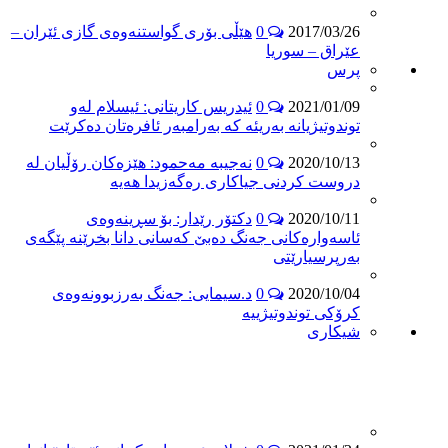
2017/03/26
0
هێڵی بۆری گواستنەوەی گازی ئێران –
عێراق – سوریا
پرس
2021/01/09
0
ئیدریس کاریتانی: ئیسلام لەو
توندوتیژیانە بەریئە کە بەرامبەر ئافرەتان دەکرێت
2020/10/13
0
نەجیبە مەحمود: هێزەکان رۆڵیان لە
دروست کردنی جیاکاری رەگەزیدا هەیە
2020/10/11
0
دکتۆر رێدار: بۆ سڕینەوەی
ئاسەوارەکانی جەنگ دەبێ کەسانی دانا بخرێنە پێگەی
بەرپرسیارێتی
2020/10/04
0
د.سیمایی: جەنگ بەرزبوونەوەی
کرۆکی توندوتیژییە
شیكاری