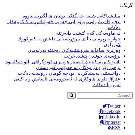
گرنگ ::
میلیشیاكانى شیعه‌ جه‌نگێكى نوێیان هه‌ڵگیرساندووه‌
نێچیرڤان بارزانى پیرۆزبایى جه‌ژنى قه‌ولتاس له‌ كاكه‌ییه‌كان
ده‌كات
لە ماوەیەکی کەم کێشت دابەزێنە
چوار به‌رپرسى باڵاى تیرۆریستانى داعش له‌ كه‌ركووك
كوژراون
وه‌زیرى سامانه‌ سروشتییه‌كان ده‌چێته‌ په‌رله‌مان
پرۆسه‌ى خوێندن پێشده‌خرێت
ئاسۆ كه‌ریم كتێبێك له‌سه‌ر هونه‌رى فۆتۆگرافى بڵاو ده‌كاته‌وه‌
نرخی زێڕ و دراوەکان لە هەرێمی کوردستان
دواخستنى په‌سندكردنى بودجه‌ گومان دروست ده‌كات
عێراق داواى هاوكارى له‌ ئه‌نجوومه‌نى ئاسایش و یه‌كێتى
ئه‌وروپا ده‌كات
Twitter
Facebook
LinkedIn
Pinterest
RSS