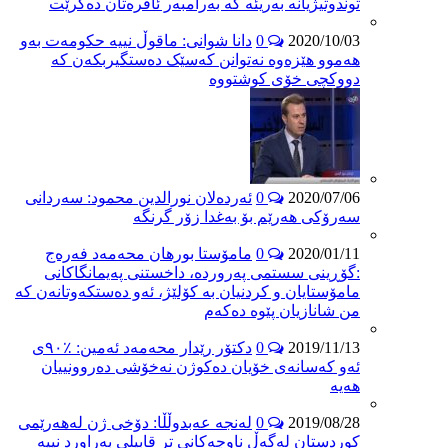
توندوتیژیانە بەریئە کە بەرامبەر ئافرەتان دەکرێت
2020/10/03
0
دانا شوانی: ماقوڵ نییە حکومەت بەو
هه‌موو هێزەوە نەتوانن کەسێک دەستگیربکەن کە
دووکچی خۆی کوشتووە
2020/07/06
0
ئەردەلان نورالدین محمود: سەردانی
سەرۆکی هەرێم بۆ بەغدا زۆر گرنگە
2020/01/11
0
مامۆستا بورهان محەمەد فەرەج
:گۆڕینی سستمی پەروردە، داخستنی پەیمانگاکانی
مامۆستایان و کردنیان بە کۆلێژ، ئەو دەستکەوتانەن کە
من شانازیان پێوە دەکەم
2019/11/13
0
دکتۆر رێدار محەمەد ئەمین: ٪٩٠ی
ئەو کەسانەی خۆیان دەکوژن نەخۆشی دەروونییان
هەیە
2019/08/28
0
لەنجە عەبدوڵڵا: دۆخی ژن لەهەرێمی
کوردستان لەگەڵ ناوچەکانی تر قابیلی بەراورد نییە