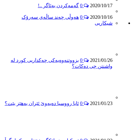
2020/10/17
0
گەمەکردن بەئاگر ..!
2020/10/16
0
هەوڵی چەند ساڵەی سەرۆک
شیكاریی
2021/01/26
0
بزووتنەوەیەکی چەکداریی کورد لە
واشنتن چی دەکات؟
2021/01/23
0
ئایا رووسیا ده‌یه‌وێ ئێران به‌هێز بێت؟