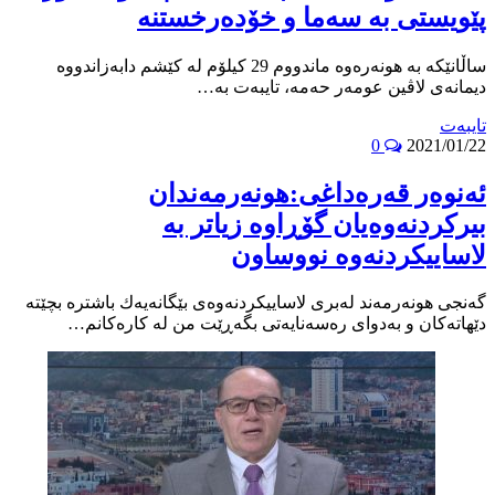
پێویستى به‌ سه‌ما و خۆده‌رخستنه‌
ساڵانێكه‌ به‌ هونه‌ره‌وه‌ ماندووم 29 كیلۆم له‌ كێشم دابه‌زاندووه‌
دیمانه‌ى لاڤین عومەر حەمە، تایبه‌ت به‌…
تایبه‌ت
0
2021/01/22
ئه‌نوه‌ر قه‌ره‌داغى:هونه‌رمه‌ندان
بیركردنه‌وه‌یان گۆڕاوه‌ زیاتر به‌
لاساییكردنه‌وه‌ نووساون
گه‌نجى هونه‌رمه‌ند له‌برى لاساییكردنه‌وه‌ى بێگانه‌یه‌ك باشتره‌ بچێته‌
دێهاته‌كان و به‌دواى ره‌سه‌نایه‌تى بگه‌ڕێت من له‌ كاره‌كانم…