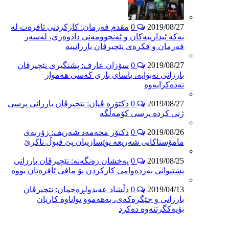
2019/08/27
0
مقدم فەرمان: کارکردنی ئافرەت لە
یەکە ئیدارییەکان و ئەنجوومەنی دادوەری، لەسەر
فەرمان و فکرەی نێچیرڤان بارزانییە
2019/08/27
0
سۆزان عارف: پشتگیری نێچیرڤان
بارزانی نەبوایە، یاسای باری کەسی هەموار
نەدەکرایەوە
2019/08/27
0
دکتۆرە ڤیان: نێچیرڤان بارزانی پرسی
ژنی کردە پرسی کۆمەڵگە
2019/08/26
0
دکتۆر محەمەد شەریف: زۆربەی
مامۆستاکانی شەریعە نوێسازییان پێ قبوڵ ناکرێ
2019/08/25
0
پەخشان زەنگەنە: نێچیرڤان بارزانی
پشتیوانی بەردەوامی کارکردن بۆ مافی ئافرەتان بووە
2019/04/13
0
دڵشاد عەبدولڕەحمان: نێچیرڤان
بارزانی و جێگرەکەی، بەهەموو تواناوە کاریان
بۆیەکگرتنەوە دەکرد