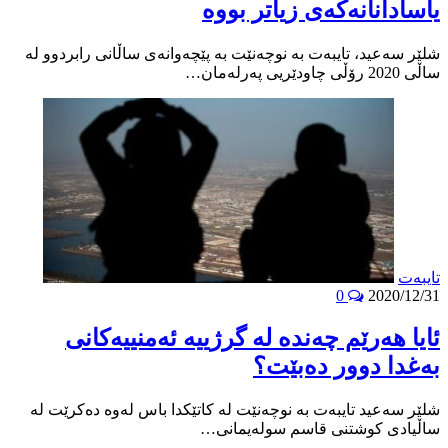
یاسادانانه‌كه‌ى زیاتر بووه‌
شلێر سه‌عید، تایبه‌ت به‌ نوچه‌نێت به‌ پێچه‌وانه‌ى ساڵانى رابردوو له‌
ساڵى 2020 رۆڵى چاودێریى په‌رله‌مان…
تایبه‌ت
0
2020/12/31
ئایا هه‌رێم چه‌نده‌ له‌ گرژییه ئه‌منییه‌كانى
به‌غدا دوور ده‌بێت؟
شلێر سه‌عید تایبه‌ت به‌ نوچه‌نێت له‌ كاتێكدا باس له‌وه‌ ده‌كرێت له‌
ساڵیادى كوشتنى قاسم سوله‌یمانى…