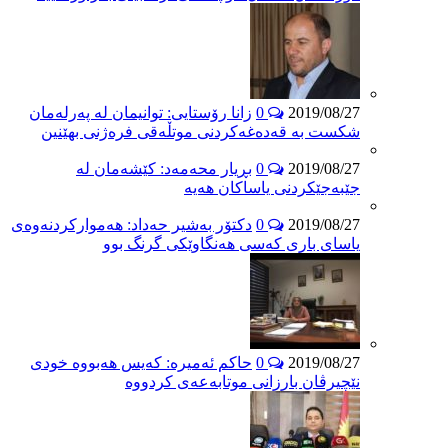
2019/08/27
0
زانا رۆستایی: توانیمان لە پەرلەمان
شکست بە قەدەغەکردنی موتڵەقی فرەژنی بهێنین
2019/08/27
0
بڕیار محەمەد: کێشەمان لە
جێبەجێکردنی یاساکان هەیە
2019/08/27
0
دکتۆر بەشیر حەداد: هەموارکردنەوەی
یاسای باری کەسی هەنگاوێکی گرنگ بوو
2019/08/27
0
حاکم ئەمیرە: کەیس هەبووە خودی
نێچیرڤان بارزانی موتابەعەی کردووە