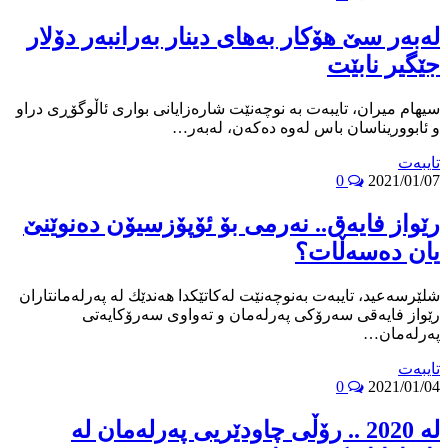
له‌به‌ر سێ هۆكار به‌هاى دینار به‌رانبه‌ر دۆلار
جێگیر نابێت
سیهام میران، تایبه‌ت به‌ نوچه‌نێت شاره‌زایانى بوارى ئاڵوگۆڕى دراو
و ئابووریناسان باس له‌وه‌ ده‌كه‌ن، له‌به‌ر…
تایبه‌ت
0
2021/01/07
رێواز فایه‌ق.. نه‌رمى بۆ ئۆپۆزسیۆن ده‌نوێنێ
یان ده‌سه‌ڵات؟
شلێرسەعید، تایبەت بەنوچەنێت له‌كاتێكدا هه‌ندێك له‌ په‌رله‌مانتاران
رێواز فایه‌قى سه‌رۆكى په‌رله‌مان و ته‌واوى سه‌رۆكایه‌تی
په‌رله‌مان‌…
تایبه‌ت
0
2021/01/04
له‌ 2020 .. رۆڵى چاودێریى په‌رله‌مان له‌