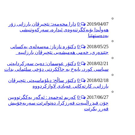
2019/04/07
0
دارا محه‌مەد: نێچیرڤان بارزانی زۆر
هەوڵیدا بۆیه‌كگرتنه‌وه‌ی ئیداره‌، سەرکەوتنیشی
بەدەستهێنا
2018/05/25
0
دکتۆرە نازناز: مەسەلەی یەکسانی
جێندەری، خەمی هەمیشەیی نێچیرڤان بارزانییە
2018/02/21
0
دکتۆر عوسمان: دەبێ سەرکردایەتی
سیاسی کورد، بایەخ بە چاککردنی دۆخی سلێمانی بدات
2018/02/18
0
دکتۆر ساڵح: دپلۆماسیەتی نێچیرڤان
بارزانی، کارتەکانی عەبادی لاوازکردووە
2017/06/27
0
كه‌ریم ئه‌حمه‌د : ئه‌گه‌ر یه‌كگرتووبین
چۆن فیدڕاڵییه‌ت فه‌رزكرا، ده‌توانرێت سه‌ربه‌خۆییش
فه‌رڕ بكرێت