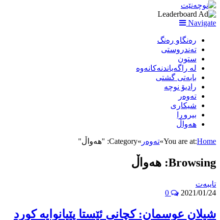
Navigate
رەنگاو رەنگ
تەندروستی
ستون
لە راگەیاندنەکانەوە
بابەتی گشتی
رادیۆ نوچە
تەوەر
شیکاری
بیروڕا
هەواڵ
Home
You are at:
»
تەوەر
»
Category: "هەواڵ"
Browsing:
هەواڵ
تایبه‌ت
0
2021/01/24
شیلان عوسمان: كچانى ئێستا پێیانوایه‌ كورد