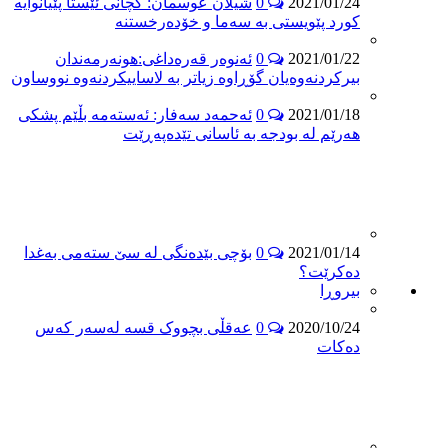
2021/01/24
0
شیلان عوسمان: كچانى ئێستا پێیانوایه‌
كورد پێویستى به‌ سه‌ما و خۆده‌رخستنه‌
2021/01/22
0
ئه‌نوه‌ر قه‌ره‌داغى:هونه‌رمه‌ندان
بیركردنه‌وه‌یان گۆڕاوه‌ زیاتر به‌ لاساییكردنه‌وه‌ نووساون
2021/01/18
0
ئه‌حمه‌د سه‌فار: ئه‌سته‌مه‌ بڵێم پشكى
هه‌رێم له‌ بودجه‌ به‌ ئاسانى تێده‌په‌ڕێت
2021/01/14
0
بۆچى بێده‌نگى له‌ سێ سته‌مى به‌غدا
ده‌كرێت؟
بیروڕا
2020/10/24
0
عەقڵی بچووک قسە لەسەر کەس
دەکات