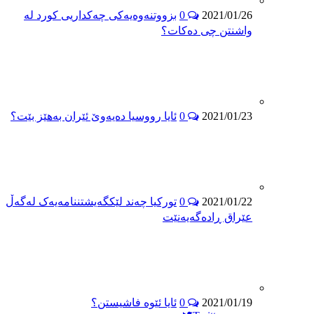
بزووتنەوەیەکی چەکداریی کورد لە
0
2021/01/26
واشنتن چی دەکات؟
ئایا رووسیا ده‌یه‌وێ ئێران به‌هێز بێت؟
0
2021/01/23
تورکیا چەند لێکگەیشتننامەیەک لەگەڵ
0
2021/01/22
عێراق ڕادەگەیەنێت
ئایا ئێوە فاشیستن؟
0
2021/01/19