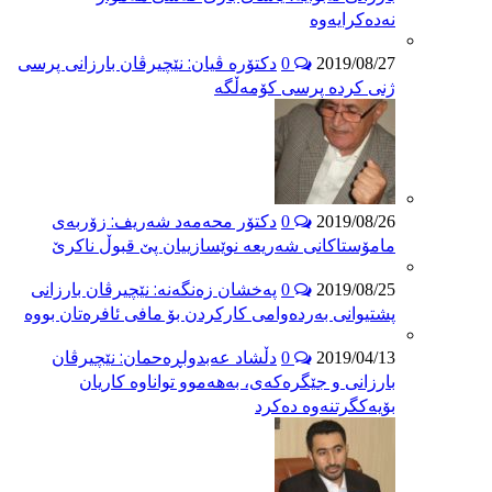
نەدەکرایەوە
دکتۆرە ڤیان: نێچیرڤان بارزانی پرسی
0
2019/08/27
ژنی کردە پرسی کۆمەڵگە
دکتۆر محەمەد شەریف: زۆربەی
0
2019/08/26
مامۆستاکانی شەریعە نوێسازییان پێ قبوڵ ناکرێ
پەخشان زەنگەنە: نێچیرڤان بارزانی
0
2019/08/25
پشتیوانی بەردەوامی کارکردن بۆ مافی ئافرەتان بووە
دڵشاد عەبدولڕەحمان: نێچیرڤان
0
2019/04/13
بارزانی و جێگرەکەی، بەهەموو تواناوە کاریان
بۆیەکگرتنەوە دەکرد