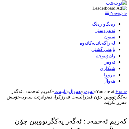
Navigate
رەنگاو رەنگ
تەندروستی
ستون
لە راگەیاندنەکانەوە
بابەتی گشتی
رادیۆ نوچە
تەوەر
شیکاری
بیروڕا
هەواڵ
Home
You are at:
»
تەوەر
»
هەواڵ
»
تایبه‌ت
»
كه‌ریم ئه‌حمه‌د : ئه‌گه‌ر
یه‌كگرتووبین چۆن فیدڕاڵییه‌ت فه‌رزكرا، ده‌توانرێت سه‌ربه‌خۆییش
فه‌رڕ بكرێت
كه‌ریم ئه‌حمه‌د : ئه‌گه‌ر یه‌كگرتووبین چۆن