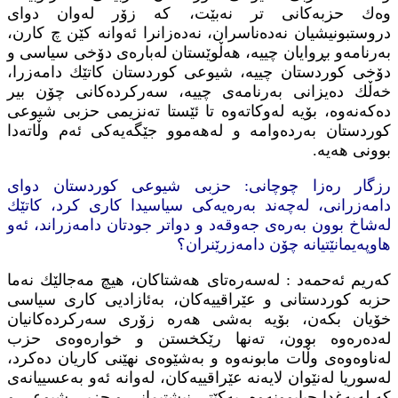
وه‌ك حزبه‌كانی تر نه‌بێت‌، كه‌ زۆر له‌وان دوای
دروستبونیشیان‌ نه‌ده‌ناسران، نه‌ده‌زانرا ئه‌وانه‌ كێن چ كارن،
به‌رنامه‌و بڕوایان چییه‌، هه‌ڵوێستان له‌باره‌ی دۆخی سیاسی و
دۆخی كوردستان چییه‌، شیوعی كوردستان كاتێك دامه‌زرا،
خه‌ڵك ده‌یزانی به‌رنامه‌ی چییه‌، سه‌ركرده‌كانی چۆن بیر
ده‌كه‌نه‌وه‌، بۆیه‌ له‌وكاته‌وه‌ تا ئێستا ته‌نزیمی حزبی شیوعی
كوردستان به‌رده‌وامه‌ و له‌هه‌موو جێگه‌یه‌كی ئه‌م وڵاته‌دا
بوونی هه‌یه‌.
رزگار ره‌زا چوچانی: حزبی شیوعی كوردستان دوای
دامه‌زرانی، له‌چه‌ند به‌ره‌یه‌كی سیاسیدا كاری كرد، كاتێك
له‌شاخ بوون به‌ره‌ی جه‌وقه‌د و دواتر جودتان دامه‌زراند، ئه‌و
هاوپه‌یمانێتیانه‌‌ چۆن دامه‌زرێنران؟
كه‌ریم ئه‌حمه‌د : له‌سه‌ره‌تای هه‌شتاكان، هیچ مه‌جالێك نه‌ما
حزبه‌ كوردستانی و عێراقییه‌كان، به‌ئازادیی كاری سیاسی
خۆیان بكه‌ن، بۆیه‌ به‌شی هه‌ره‌ زۆری سه‌ركرده‌كانیان
له‌ده‌ره‌وه‌ بوون، ته‌نها رێكخستن و خواره‌وه‌ی حزب
له‌ناوه‌وه‌ی وڵات مابونه‌وه‌ و به‌شێوه‌ی نهێنی كاریان ده‌كرد،
له‌سوریا له‌نێوان لایه‌نه‌ عێراقییه‌كان، له‌وانه‌ ئه‌و به‌عسییانه‌ی
كه‌ له‌به‌غدا جیابوونه‌وه‌، یه‌كێتی نیشتیمانی و حزبی شیوعی و