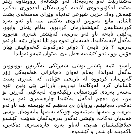
به‌شداربێت له‌و به‌ره‌یه‌دا، ئه‌و كێشانه‌ی ڕوویداوه‌ رێگر
نه‌بێت له‌كۆبونه‌وه‌ی لایه‌نه‌ كوردییه‌كان له‌ده‌وری یه‌كتر،
ئێمه‌ش وه‌ك حزبی شیوعی ئه‌نجام وێڕای مه‌سه‌له‌ی پشت
ئاشان، مانع نه‌بووین له‌وه‌ی یه‌كێتی بێته‌ ناو ئه‌و به‌ره‌
كوردستانیه‌ی كه‌پێشنیارمان كردبوو، به‌ڵام پێمان وابوو،
یه‌كێتی نایه‌ته‌ ناو ئه‌و به‌ره‌یه‌، كه‌پێشثر شه‌ڕی هه‌بووه‌
له‌گه‌ڵ لایه‌نه‌كانیدا، قسه‌مان ئه‌وه‌ بوو ئایا ئه‌وان دێنه‌ ناو ئه‌و
به‌ره‌یه‌ ؟ یان نایه‌ن ؟ دواتر ده‌ركه‌وت كه‌ئه‌وانیش پێیان
خۆش بوو ، ئه‌و كێشه‌یه‌ حه‌ل ببێ له‌نێوان ئێمه‌و ئه‌واندا.
راسته‌ ئێمه‌ پێشتر توشی شه‌ڕێكی نه‌گریس بووبووین
له‌گه‌ڵ ئه‌واندا، به‌ڵام ئه‌وان ده‌یانزانی هه‌ڵه‌یه‌كی زۆر
گه‌وره‌یان كردووه‌ له‌ تاریخی خۆیان، كه‌ شه‌ڕی پشت
ئاشانیان كرد، له‌وكاته‌دا ئیدریس بارزانی پێی وتین، ئێوه‌
له‌سه‌ر به‌ره‌ی كوردستانی رێكبكه‌ون، له‌یه‌كێتی گه‌ڕێن بۆ
من، من ده‌چم له‌گه‌ڵ یه‌كێتیدا چاره‌سه‌ری ئه‌و پرسه‌
ده‌كه‌م، ده‌یانهێنم، بڕوایان پێ ده‌هێنم كه‌ پێویسته‌ بێنه‌ ناو ئه‌و
به‌ره‌یه‌ و به‌ته‌نها نه‌مێننه‌وه‌، چونكه‌ به‌ته‌نها مانه‌وه‌یان توشی
هه‌ڵه‌یان ده‌كات، وتیشی ئه‌گه‌ر به‌ره‌یه‌كمان هه‌بێت، كێشه‌و
خیلافێكیشمان هه‌بێ، له‌ناو به‌ره‌ چاره‌سه‌ری ده‌كه‌ین،
ناكه‌وینه‌ ناو شه‌ڕ و كێشه‌وه‌.