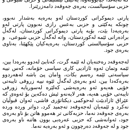
حزبی سۆسیالست، به‌ره‌ی جه‌وقه‌د دامه‌زرێنرا.
پارتی دیموكراتی كوردستان له‌و به‌ره‌یه به‌شدار‌ نه‌بوو،
چونكه‌ یه‌كێتی و حزبی به‌عس رازی نه‌بوون پارتی له‌و
به‌ره‌یه‌دا بێت، بۆیه‌ پارتی دیموكراتی كوردستان، له‌گه‌ڵ
براده‌رانی ئێمه‌ له‌كوردستان، واته‌ له‌گه‌ڵ حزبی شیوعی، و
حزبی سۆسیالستی كوردستان، به‌ره‌یه‌كیان پێكهێنا، به‌ناوی
به‌ره‌ی جود.
له‌جه‌وقه‌د ره‌خنه‌یان له‌ ئێمه‌ گرت، كه‌نابێ له‌دوو به‌ره‌دا بین،
ئێمه‌ وتمان ئه‌وه‌ ئازادیی كاری سیاسی خۆمانه‌، كه‌س نییه‌
سیاسه‌تی ئێمه‌ ره‌سم بكات، وامان پێ باشه‌ له‌هه‌ردوو
به‌ره‌كه‌دا ‌بین، ئه‌و به‌ره‌ی له‌گه‌ڵ ئێوه‌ نییه‌ زروفی تایبه‌تی
خۆیی هه‌یه‌و ئه‌و به‌ره‌یه‌شی كه‌لێره‌ له‌سوریایه‌ زورفی
تایبه‌تی خۆیی هه‌یه‌، هه‌ر لایه‌نه‌و ئیش ده‌كه‌ین بۆ ئه‌وه‌ی كه‌
عێراق ئازادبێت له‌حوكمی دیكتاتۆری فاشی، ئه‌وان قبوڵیان
نه‌كرد و ئێمه‌یان له‌جه‌وقه‌د ته‌جمید كرد، دواتر ورده‌ ورده‌
به‌ره‌ی جه‌وقه‌د نه‌ما، حزبه‌كانی تر هه‌موو هاتن بۆ ناو به‌ره‌ی
جود، ئه‌وانه‌شی كه‌ حزبی عه‌ره‌بی بوون هاتنه‌ ناو به‌ره‌ی
جود و له‌ جه‌وقه‌د ده‌رچوون و ئه‌و به‌ره‌یه‌ نه‌ما.