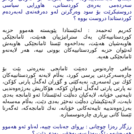
سه‌رده‌می به‌ره‌ی كوردستانی، هاوڕایی سیاسی
دروستبكرێت بۆ سود وه‌رگرتن له‌و ده‌رفه‌ته‌ی له‌به‌رده‌م
كوردستاندا دروست بووه‌ ؟
كه‌ریم ئه‌حمه‌د : له‌ئێستادا پێویسته‌ هه‌موو حزبه‌
كوردستانییه‌كان یه‌ك ستراتیژییان هه‌بێت، ئامانجێكی
هاوبه‌شیان هه‌بێت، به‌داخه‌وه‌ ئێستا ئامانجێكی هاوبه‌ش
له‌نێوان حزبه‌ كوردستانییه‌كان بوونی نییه‌، هه‌ر لایه‌نه‌و
ئامانجێكی هه‌یه‌.
مافی چاره‌نوس ده‌بێت ئامانجی بنه‌ڕه‌تی بێت بۆ
چاره‌سه‌ركردنی پرسی كورد، به‌ڵام لایه‌نه‌ كوردستانییه‌كان
كۆك نین له‌سه‌ری، نه‌یه‌كێتی و گۆڕان له‌گه‌ڵ پارتی كۆكن،
نه‌ پارتی پارتی له‌گه‌ڵ ئه‌وان كۆكه‌، هۆكاریش به‌رژه‌وه‌ندیی
تایبه‌تیی خۆیانه‌، لایه‌كیان ده‌ڵێت له‌ئێستادا ئه‌و ئامانجه‌ به‌دی
نایه‌ت، لایه‌نێكیشان ده‌ڵێت نه‌خێر به‌دی دێت، به‌ڵام مه‌سه‌له‌
به‌رژه‌وه‌ندییه‌ تایبه‌ته‌كانی خۆیانه‌، نه‌ك ئامانجه‌كه‌، ئه‌گه‌رنا
ئێستا كاتی بڕیاری چاره‌نوسسازه‌.
رزگار ره‌زا چوچانی : بڕوای جه‌نابت چییه‌، له‌ناو ئه‌و هه‌موو
هه‌ڕه‌شه‌و رێگرییه‌دا سه‌ربه‌خۆیی به‌دی دێت ؟