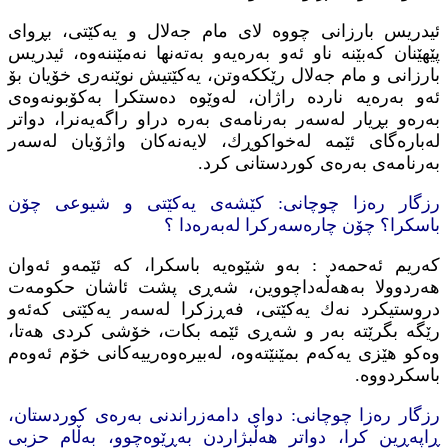
ئیدریس بارزانی چووه‌ لای مام جه‌لال و یه‌كێتی، بڕوای
پێهێنان كه‌بێنه‌ ناو ئه‌و به‌ره‌یه‌و به‌ته‌نها نه‌مێننه‌وه‌، ئیدریس
بارزانی و مام جه‌لال رێككه‌وتن، یه‌كێتیش‌ نوێنه‌ری خۆیان بۆ
ئه‌و به‌ره‌یه‌ نارده‌ راژان، له‌وێوه‌ ده‌ستكرا به‌كۆبونه‌وه‌ی
به‌ره‌و بڕیار له‌سه‌ر به‌رنامه‌ی به‌ره‌ دراو راگه‌یه‌نرا، دواتر
له‌باره‌گای ئێمه‌ له‌خواكوڕك، لایه‌نه‌كان واژۆیان له‌سه‌ر
به‌رنامه‌ی به‌ره‌ی كوردستانی كرد.
رزگار ره‌زا چوچانی: كێشه‌ی یه‌كێتی و شیوعی چۆن
باسكرا؟ چۆن چاره‌سه‌ركرا له‌به‌ره‌دا ؟
كه‌ریم ئه‌حمه‌د : به‌و شێوه‌یه‌ باسكرا، كه‌ ئێمه‌و ئه‌وان
هه‌ردوولا به‌هه‌ڵه‌داچووین، شه‌ڕی پشت ئاشان حكومه‌ت
دروستیكرد نه‌ك یه‌كێتی، فه‌ڕزكرا له‌سه‌ر یه‌كێتی كه‌ئه‌و
رێگه‌ بگرێته‌ به‌ر و شه‌ڕی ئێمه‌ بكات، خۆشی كردی هه‌تا،
وه‌كو هێزی یه‌كه‌م بمێنێته‌وه‌، له‌بیره‌وه‌رییه‌كانی خۆم ئه‌وه‌م
باسكردووه‌.
رزگار ره‌زا چوچانی: دوای دامه‌زراندنی به‌ره‌ی كوردستان،
ڕاپه‌ڕین كرا، دواتر هه‌ڵبژاردن به‌ڕێوه‌چوو، به‌ڵام حزبی