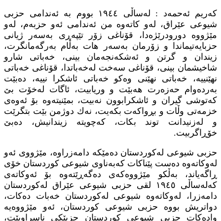
كه‌ریم ئه‌حمه‌د : له‌ساڵی ١٩٤٤ بووم به‌ ئه‌ندامی حزبی
شیوعی عێراق، له‌و كاته‌وه‌ من ئه‌ندامی ئه‌و حزبه‌م، له‌و
مێژووه‌ دورودرێژه‌دا، قۆناغی زۆر تێپه‌ڕی به‌سه‌ر ژیانی
حزبایه‌تیماندا و زۆرمان به‌سه‌ر هات به‌ڵام به‌رگه‌مانگرت،
‌زیندان و گرتن و ئه‌شكه‌نجه‌مان بینی، خه‌باتی شارو
شاخیشمان بینی، قۆناغی سه‌خت له‌خه‌باتدا، قۆناغی خه‌باتی
نهێنییه‌، خه‌باتی نهێنی وه‌كو خه‌باتی ئاشكرا نییه‌، ده‌بێت
به‌رده‌وام حه‌زه‌رت هه‌بێت و وریابیت، ئاگات له‌خۆت بێ
كه‌توشی گیران و ئاشكرابوون نه‌بیت، بمێنیته‌وه‌ بۆ ئه‌وه‌ی
خزمه‌تی وڵات و بڕواكه‌ت بكه‌یت، نه‌ك دوژمن بێت بتگرێت
و له‌زنیدانت توند بكات، كه‌چویته‌ زیندانیش، ده‌بێ
خۆڕاگربیت.
حزبی شیوعی له‌كوردستان ده‌مێكه‌ دامه‌زراوه‌، مێژووی ئه‌و
له‌وكاته‌وه‌ ده‌ست پێناكات كه‌به‌ناوی شیوعی كوردستان خۆی
ڕاگه‌یاند، به‌ڵكو مێژووه‌كه‌ی ده‌گه‌ڕێته‌وه‌ بۆ ئه‌وكاته‌ی
كه‌له‌ساڵی ١٩٤٥ لقی حزبی شیوعی عێراق له‌كوردستان
دامه‌زرا، له‌وكاته‌وه‌ شیوعی له‌كوردستان خه‌بات ده‌كات‌،
دواتریش بووه‌ حزبی شیوعی كوردستان، ئه‌و مێژووه‌یه‌
واده‌كات حزبی شیوعی كوردستان حزبێكی ناسراوبێت،