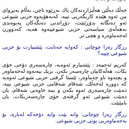
خه‌ڵك ده‌ڵێن هه‌ڵبژاردنه‌كان پاك به‌ڕێوه‌ ناچن، به‌ڵام به‌بڕوای
من ئه‌وه‌ هێنده‌ كاریگه‌ریی نییه‌، كه‌به‌هۆیه‌وه‌ حزبی شیوعی
ئه‌و ده‌نگانه‌ بدۆڕێنێت، دۆڕاندنی ده‌نگه‌كان په‌یوه‌ندی
به‌هه‌ڵه‌ی سیاسه‌تی حزبی شیوعییه‌وه‌ هه‌یه‌، كه‌دوورن
له‌جه‌ماوه‌ره‌ و هچی تر.
رزگار ره‌زا چوچانی : كه‌وایه جه‌نابت،‌ پێشنیارت بۆ حزبی
شیوعی چییه‌؟
كه‌ریم ئه‌حمه‌د : پێشنیارم ئه‌وه‌یه‌، چاره‌سه‌ری دۆخی خۆی
بكات، هه‌ڵه‌كانیان چاره‌سه‌ر بكه‌ن، نزیك ببه‌نه‌وه‌ له‌جه‌ماوه‌ر
و بچنه‌وه‌ ناو جه‌ماوه‌ر، ئێستا گرفتی حزبی شیوعی ئه‌وه‌یه‌
كه‌ دووره‌ له‌خه‌ڵك، شه‌قام شه‌قامی حزبی شیوعی نییه‌،
ده‌بێت چاره‌سه‌ری ئه‌وه‌ بكه‌ن و ببنه‌ خاوه‌نی شه‌قام، یان
ده‌بێت شیوعی ئه‌و گرفته‌ی خۆی چاره‌سه‌ربكات، یان
نامێنێت.
رزگار ره‌زا چوچانی: واته‌ پێت وایه‌ دۆخه‌كه‌ له‌باره‌،‌ بۆ
به‌جه‌ماوه‌ریی بونی حزبی شیوعی.