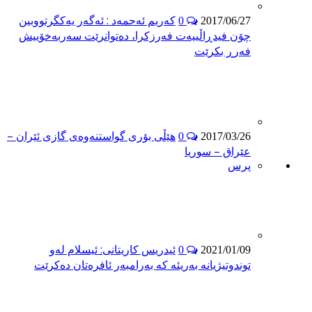
كه‌ریم ئه‌حمه‌د : ئه‌گه‌ر یه‌كگرتووبین
0
2017/06/27
چۆن فیدڕاڵییه‌ت فه‌رزكرا، ده‌توانرێت سه‌ربه‌خۆییش
فه‌رڕ بكرێت
هێڵی بۆری گواستنەوەی گازی ئێران –
0
2017/03/26
عێراق – سوریا
پرس
ئیدریس کاریتانی: ئیسلام لەو
0
2021/01/09
توندوتیژیانە بەریئە کە بەرامبەر ئافرەتان دەکرێت