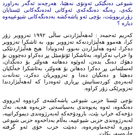
شیوعی ده‌نگێكی ئه‌وتۆی نه‌هێنا، هه‌رچه‌ند ئه‌گه‌ر به‌راورد
بكه‌ی، ره‌نگه‌ ده‌نگه‌كه‌ی ئه‌وكاتی له‌ده‌نگه‌كانی ئێستایان
زۆرتربووبێت، بۆچی ئه‌و پاشه‌كشه‌ به‌ده‌نگه‌كانی شیوعییه‌وه‌
دیاره‌ ؟
كه‌ریم ئه‌حمه‌د : له‌هه‌ڵبژاردنی ساڵی ١٩٩٢ ته‌زوویر زۆر
كرا، هه‌موو هه‌ڵبژاردنه‌كه‌ ته‌زوویر بوو، به‌ ئاشكرا ته‌زوویر
ده‌كرا، ئه‌وه‌ هه‌ڵبژاردن نه‌بوو، له‌دونیادا هیج هه‌ڵبژاردنێكی
وا خراپ نه‌كراوه‌، به‌ئاشكرا ئۆتۆمبێل پڕ ده‌كراو ده‌چوون بۆ
دهۆك ده‌نگ بده‌ن، له‌وێوه‌ ده‌هاتنه‌ هه‌ولێر بۆ ده‌نگدان،
له‌سلێمانی پڕ ده‌كرا ده‌هاتن بۆ هه‌ولێر، به‌ئاشكرا خه‌ڵكیان
ده‌هێنا و ده‌نگیان ده‌دا و ته‌زوویریان ده‌كرد، ته‌نانه‌ت
له‌به‌ره‌ی كوردستانیش بڕیاری ئه‌وه‌درا كه‌ له‌هه‌ڵبژاردندا
ته‌زویرێكی زۆر كراوه‌.
بۆچی ئێستا حزبی شیوعی پاشه‌كشه‌ی كردووه‌ له‌ڕووی
ده‌نگه‌وه‌، ئه‌وه‌ په‌یوه‌ندی به‌سیاسه‌تی حزبه‌وه‌ هه‌یه‌، نه‌ك
دۆخه‌كه خراپ بێت، بارودۆخه‌كه‌ له‌به‌رژوه‌ندی دیموكراتییه‌،
له‌به‌رژوه‌ندی حزبی شیوعییه‌، به‌ڵام به‌داخه‌وه‌ حزبی شیوعی
دووره‌ له‌جه‌ماوه‌ره‌وه‌،‌ ده‌بێت حزب خۆی ئه‌و گرفته‌
چاره‌سه‌ر بكات.