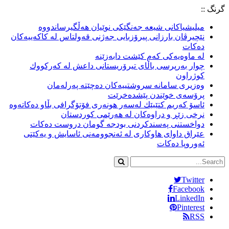
گرنگ ::
میلیشیاكانى شیعه‌ جه‌نگێكى نوێیان هه‌ڵگیرساندووه‌
نێچیرڤان بارزانى پیرۆزبایى جه‌ژنى قه‌ولتاس له‌ كاكه‌ییه‌كان
ده‌كات
لە ماوەیەکی کەم کێشت دابەزێنە
چوار به‌رپرسى باڵاى تیرۆریستانى داعش له‌ كه‌ركووك
كوژراون
وه‌زیرى سامانه‌ سروشتییه‌كان ده‌چێته‌ په‌رله‌مان
پرۆسه‌ى خوێندن پێشده‌خرێت
ئاسۆ كه‌ریم كتێبێك له‌سه‌ر هونه‌رى فۆتۆگرافى بڵاو ده‌كاته‌وه‌
نرخی زێڕ و دراوەکان لە هەرێمی کوردستان
دواخستنى په‌سندكردنى بودجه‌ گومان دروست ده‌كات
عێراق داواى هاوكارى له‌ ئه‌نجوومه‌نى ئاسایش و یه‌كێتى
ئه‌وروپا ده‌كات
Twitter
Facebook
LinkedIn
Pinterest
RSS