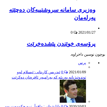
وه‌زیرى سامانه‌ سروشتییه‌كان ده‌چێته‌
په‌رله‌مان
0
2021/01/27
پرۆسه‌ى خوێندن پێشده‌خرێت
بوچون نوسین داخراوە.
پرس
ئیدریس کاریتانی: ئیسلام لەو
0
2021/01/09
توندوتیژیانە بەریئە کە بەرامبەر ئافرەتان دەکرێت
دانا شوانی: ماقوڵ نییە حکومەت بەو
0
2020/10/03