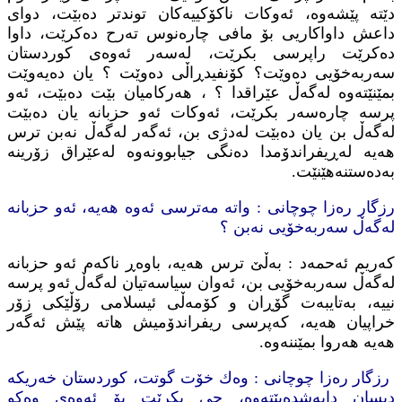
دێته‌ پێشه‌وه‌، ئه‌وكات ناكۆكییه‌كان توندتر ده‌بێت، دوای
داعش داواكاریی بۆ مافی چاره‌نوس ته‌رح ده‌كرێت، داوا
ده‌كرێت راپرسی بكرێت، له‌سه‌ر ئه‌وه‌ی كوردستان
سه‌ربه‌خۆیی ده‌وێت؟ كۆنفیدڕاڵی ده‌وێت ؟ یان ده‌یه‌وێت
بمێنێته‌وه‌ له‌گه‌ڵ عێراقدا ؟ ، هه‌ركامیان بێت ده‌بێت، ئه‌و
پرسه‌ چاره‌سه‌ر بكرێت، ئه‌وكات ئه‌و حزبانه‌ یان ده‌بێت
له‌گه‌ڵ بن یان ده‌بێت له‌دژی بن، ئه‌گه‌ر له‌گه‌ڵ نه‌بن ترس
هه‌یه‌ له‌ڕیفراندۆمدا ده‌نگی جیابوونه‌وه له‌عێراق‌ زۆرینه‌‌
به‌ده‌ستنه‌هێنێت.
رزگار ره‌زا چوچانی : واته‌ مه‌ترسی ئه‌وه‌ هه‌یه‌، ئه‌و حزبانه‌
له‌گه‌ڵ سه‌ربه‌خۆیی نه‌بن ؟
كه‌ریم ئه‌حمه‌د : به‌ڵێ ترس هه‌یه‌، باوه‌ڕ ناكه‌م ئه‌و حزبانه‌
له‌گه‌ڵ سه‌ربه‌خۆیی بن، ئه‌وان سیاسه‌تیان له‌گه‌ڵ ئه‌و پرسه‌
نییه‌، به‌تایبه‌ت گۆڕان و كۆمه‌ڵی ئیسلامی رۆڵێكی زۆر
خراپیان هه‌یه‌، كه‌پرسی ریفراندۆمیش هاته‌ پێش ئه‌گه‌ر
هه‌یه‌ هه‌روا بمێننه‌وه‌.
رزگار ره‌زا چوچانی : وه‌ك خۆت گوتت، كوردستان‌ خه‌ریكه‌
دیسان دابه‌شده‌بێته‌وه‌‌، چی بكرێت بۆ ئه‌وه‌ی وه‌كو