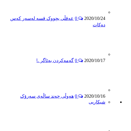
عەقڵی بچووک قسە لەسەر کەس
0
2020/10/24
دەکات
گەمەکردن بەئاگر ..!
0
2020/10/17
هەوڵی چەند ساڵەی سەرۆک
0
2020/10/16
شیكاریی