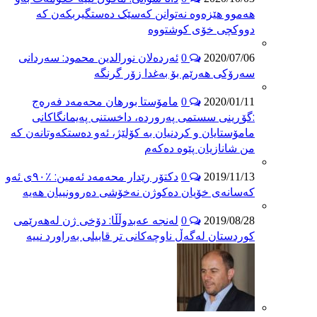
هه‌موو هێزەوە نەتوانن کەسێک دەستگیربکەن کە
دووکچی خۆی کوشتووە
ئەردەلان نورالدین محمود: سەردانی
0
2020/07/06
سەرۆکی هەرێم بۆ بەغدا زۆر گرنگە
مامۆستا بورهان محەمەد فەرەج
0
2020/01/11
:گۆڕینی سستمی پەروردە، داخستنی پەیمانگاکانی
مامۆستایان و کردنیان بە کۆلێژ، ئەو دەستکەوتانەن کە
من شانازیان پێوە دەکەم
دکتۆر رێدار محەمەد ئەمین: ٪٩٠ی ئەو
0
2019/11/13
کەسانەی خۆیان دەکوژن نەخۆشی دەروونییان هەیە
لەنجە عەبدوڵڵا: دۆخی ژن لەهەرێمی
0
2019/08/28
کوردستان لەگەڵ ناوچەکانی تر قابیلی بەراورد نییە