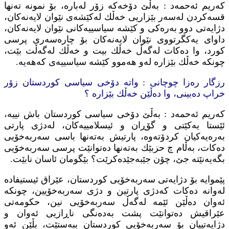
كه‌ریم ئه‌حمه‌د : به‌ڵێ دۆخه‌كه‌ زۆر له‌باره‌، بۆ نمونه‌ ته‌نها
قسه‌كردن له‌سه‌ر بێزاریی خه‌ڵك له‌كێشه‌ی نێوان لایه‌نه‌كان،
دژایه‌تی دوو به‌ره‌كی و كێشه‌ سیاسییه‌كانی نێوان لایه‌نه‌كان،
داوای یه‌كگرتووی نێوان لایه‌نه‌كان بۆ چاره‌سه‌ری پرسی
كورد، وا ده‌كات له‌گه‌ڵ خه‌ڵك بیت و خه‌ڵك له‌گه‌ڵت بێت،
چونكه‌ خه‌ڵك بێزاره‌ له‌و هه‌موو كێشه‌ سیاسییه‌ی كه‌هه‌یه‌.
رزگار ره‌زا چوچانی : واته‌ دۆخی سیاسی كوردستان زۆر
خراپ ده‌بینی، وا ده‌ڵێن خه‌ڵك بێزاره‌ ؟
كه‌ریم ئه‌حمه‌د : به‌ڵێ دۆخی سیاسی كوردستان باش نییه‌،
ئێستا یه‌كێتی و گۆڕان و ئیسلامییه‌كان، له‌دژی پارتی
به‌ره‌یه‌كیان كردۆته‌وه‌، پارتیش به‌ته‌نها باسی سه‌ربه‌خۆیی
ده‌كات، به‌ڵام چ حزبێك به‌ته‌نها ده‌توانێت پرسی سه‌ربه‌خۆیی
بگه‌یه‌نێته‌ جێ، چۆن جێبه‌جێده‌كرێت؟ بێگومان ئاسان نابێت.
پێموایه‌ بۆ دژایه‌تی سه‌ربه‌خۆیی كوردستان، عێراق ئیستیفاده‌
له‌وانه‌ ده‌كات كه‌دژی پارتین و دژی سه‌ربه‌خۆیین، چونكه‌
ئه‌وان ده‌ڵێن ئێمه‌ له‌گه‌ڵ سه‌ربه‌خۆیی نین، حكومه‌تی
عێراقیش ده‌توانێت پشت به‌ده‌نگی ناڕازیی ئه‌وان و
دژایه‌تییان بۆ سه‌ربه‌خۆیی كوردستان ببه‌ستێت، بڵێن ئه‌و