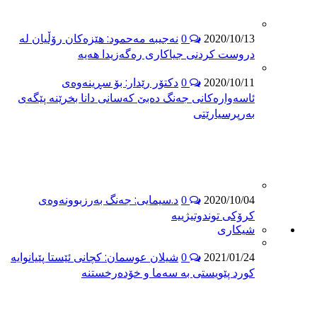
نەجیبە مەحمود: هێزەکان رۆڵیان لە
0
2020/10/13
دروست کردنی جیاکاری رەگەزیدا هەیە
دکتۆر رێدار: بۆ سڕینەوەی
0
2020/10/11
ئاسەوارەکانی جەنگ دەبێ کەسانی دانا بخرێنە پێگەی
بەرپرسیارێتی
د.سیمایی: جەنگ بەرزبوونەوەی
0
2020/10/04
کرۆکی توندوتیژییە
شیكاری
شیلان عوسمان: كچانى ئێستا پێیانوایه‌
0
2021/01/24
كورد پێویستى به‌ سه‌ما و خۆده‌رخستنه‌