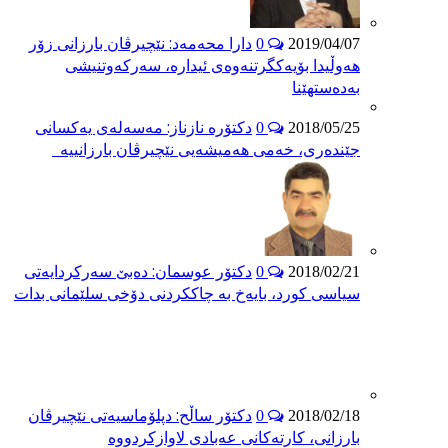
دارا محه‌مەد: نێچیرڤان بارزانی زۆر
0
2019/04/07
هەوڵیدا بۆیه‌كگرتنه‌وه‌ی ئیداره‌، سەرکەوتنیشی
بەدەستهێنا
دکتۆرە نازناز: مەسەلەی یەکسانی
0
2018/05/25
جێندەری، خەمی هەمیشەیی نێچیرڤان بارزانییە
دکتۆر عوسمان: دەبێ سەرکردایەتی
0
2018/02/21
سیاسی کورد، بایەخ بە چاککردنی دۆخی سلێمانی بدات
دکتۆر ساڵح: دپلۆماسیەتی نێچیرڤان
0
2018/02/18
بارزانی، کارتەکانی عەبادی لاوازکردووە