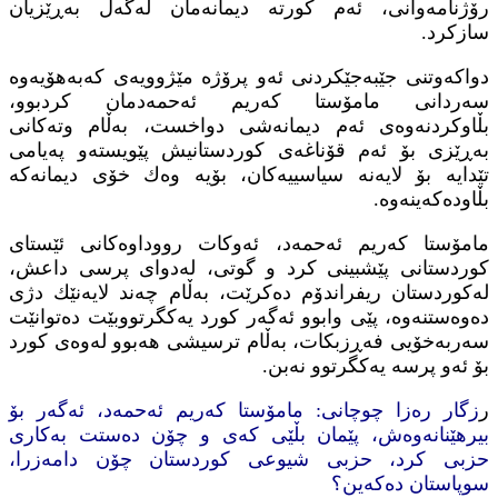
رۆژنامه‌وانی، ئه‌م كورته‌ دیمانه‌مان له‌گه‌ڵ به‌ڕێزیان
سازكرد.
دواكه‌وتنی جێبه‌جێكردنی ئه‌و پرۆژه‌ مێژوویه‌ی كه‌به‌هۆیه‌وه‌
سه‌ردانی مامۆستا كه‌ریم ئه‌حمه‌دمان كردبوو،
بڵاوكردنه‌وه‌ی ئه‌م دیمانه‌شی دواخست، به‌ڵام وته‌كانی
به‌ڕێزی بۆ ئه‌م قۆناغه‌ی كوردستانیش پێویسته‌و په‌یامی
تێدایه‌ بۆ لایه‌نه‌ سیاسییه‌كان، بۆیه‌ وه‌ك خۆی دیمانه‌كه‌
بڵاوده‌كه‌ینه‌وه‌.
مامۆستا كه‌ریم ئه‌حمه‌د، ئه‌وكات رووداوه‌كانی ئێستای
كوردستانی پێشبینی كرد و گوتی، له‌دوای پرسی داعش،
له‌كوردستان ریفراندۆم ده‌كرێت، به‌ڵام چه‌ند لایه‌نێك دژی
ده‌وه‌ستنه‌وه‌، پێی وابوو ئه‌گه‌ر كورد یه‌كگرتووبێت ده‌توانێت
سه‌ربه‌خۆیی فه‌ڕزبكات، به‌ڵام ترسیشی هه‌بوو له‌وه‌ی كورد
بۆ ئه‌و پرسه‌ یه‌كگرتوو نه‌بن.
ر
زگار ره‌زا چوچانی: مامۆستا كه‌ریم ئه‌حمه‌د، ئه‌گه‌ر بۆ
بیرهێنانه‌وه‌ش، پێمان بڵێی كه‌ی و چۆن ده‌ستت به‌كاری
حزبی كرد، حزبی شیوعی كوردستان چۆن دامه‌زرا،
سوپاستان ده‌كه‌ین؟