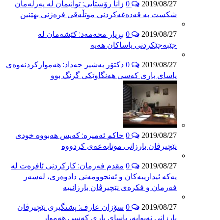
زانا رۆستایی: توانیمان لە پەرلەمان
0
2019/08/27
شکست بە قەدەغەکردنی موتڵەقی فرەژنی بهێنین
بڕیار محەمەد: کێشەمان لە
0
2019/08/27
جێبەجێکردنی یاساکان هەیە
دکتۆر بەشیر حەداد: هەموارکردنەوەی
0
2019/08/27
یاسای باری کەسی هەنگاوێکی گرنگ بوو
حاکم ئەمیرە: کەیس هەبووە خودی
0
2019/08/27
نێچیرڤان بارزانی موتابەعەی کردووە
مقدم فەرمان: کارکردنی ئافرەت لە
0
2019/08/27
یەکە ئیدارییەکان و ئەنجوومەنی دادوەری، لەسەر
فەرمان و فکرەی نێچیرڤان بارزانییە
سۆزان عارف: پشتگیری نێچیرڤان
0
2019/08/27
بارزانی نەبوایە، یاسای باری کەسی هەموار