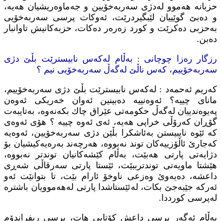
حزبانه‌ هه‌موو له‌دژی سه‌ربه‌خۆیین و جه‌ماوه‌ریشیان هه‌یه‌،
و ده‌بێ گوێییان لێبگیردرێت، ئه‌وكات پرسی سه‌ربه‌خۆیی
به‌حزبی ده‌كرێت و كورد زه‌ره‌ر ده‌كات، حزبه‌كانیش تاوانبار
ده‌بن.
رزگار ره‌زا چوچانی : به‌ڵام له‌كه‌س نابیسترێت بڵێ دژی
سه‌ربه‌خۆییم، كه‌س ناڵێ له‌گه‌ڵ سه‌ربه‌خۆیی نیم ؟
كه‌ریم ئه‌حمه‌د : له‌كه‌س نابیسترێت بڵێ دژی سه‌ربه‌خۆییم،
مانای چییه‌؟ ئه‌وه‌نییه‌ ده‌بینین ئه‌وان خه‌ریكی ئه‌وه‌ن
په‌یوه‌ندییان له‌گه‌ڵ حكومه‌تی عێراق چاك بكه‌نه‌وه‌، به‌تایبه‌ت
گۆڕان كه‌رۆڵی خراپی هه‌یه‌، ئه‌ی ئه‌وه‌ چییه‌ ؟ هۆی ئه‌وه‌ی
كه‌ ئێوه‌ نایبیستن به‌ئاشكرا بڵێن دژی سه‌ربه‌خۆیین، ئه‌وه‌یه‌
كه‌جارێ ئاڵۆزییه‌كان توند نه‌بووه‌، هه‌رچه‌ند به‌ره‌یه‌كیشیان بۆ
دژایه‌تی پارتی هه‌بێت، به‌ڵام كێشه‌كانیان توندتر نه‌بووه‌،
هێشتا ماویه‌تی توندترببێت، ئێستا پارتی سه‌رقاڵی شه‌ڕی
داعشه‌، ده‌یه‌وێ وه‌زعی ناوخۆ ئارام بێت، تا بتوانێت ئه‌و
ئه‌ركه‌ جێبه‌جێ بكات، له‌ئێستاشدا پارتی له‌هه‌موویان باشتره‌
له‌پرسی كورددا.
به‌ڵام ئه‌گه‌ر پرسی داعش كۆتایی هات، پرسی ریفراندۆم