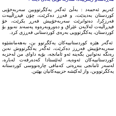
كه‌ریم ئه‌حمه‌د : به‌ڵێ ئه‌گه‌ر یه‌كگرتووبین سه‌ربه‌خۆیی
كوردستان به‌دیدێت، و فه‌ڕز ده‌كرێت، چۆن فیدڕاڵییه‌ت
فه‌رزكرا، ده‌توانرێت سه‌ربه‌خۆییش فه‌رڕ بكرێت، خۆ
فیدڕاڵیه‌ت له‌لایه‌ن عێراق و ده‌وروبه‌ره‌وه‌ په‌سه‌ند نه‌بوو بۆ
كوردستان، یه‌كگرتوویی به‌ره‌ی كوردستانی فه‌ڕزی كرد.
ئه‌گه‌ر هێزه‌ كوردستانییه‌كان یه‌كگرتوو بن، به‌هه‌مانشێوه‌
سه‌ربه‌خۆییش فه‌رڕز ده‌كرێت، ئه‌گه‌ر یه‌كگرتووش نه‌بن
ره‌نگه‌ نه‌توانین بگه‌ینه‌ ئه‌و ئامانجه‌، بۆیه‌ داوای من له‌حزبه‌
كوردستانییه‌كان ئه‌وه‌یه‌، له‌ئێستادا كه‌ده‌رفه‌ت له‌باره‌،
له‌سه‌ر ئامانجی بنه‌ڕه‌تی كه‌مافی چاره‌نووسی كوردستانه‌
یه‌كگرتووبن، واز له‌كێشه‌ حزبییه‌كانیان بهێنن.