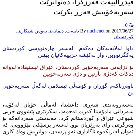
فیدڕاڵییه‌ت فه‌رزكرا، ده‌توانرێت
سه‌ربه‌خۆییش فه‌رڕ بكرێت
0
2017/06/27
on
nuchenet
By
تایبه‌ت
,
دیمانه‌ی ته‌وه‌ر
,
شیکاری
,
کوردستان
داوا له‌لایه‌نه‌كان ده‌كه‌م، له‌سه‌ر چاره‌نووسی كوردستان‌
یه‌كگرتووبن، واز له‌كێشه‌ حزبییه‌كانیان بهێنن
بۆ دژایه‌تی سه‌ربه‌خۆیی كوردستان، عێراق ئیستیفاده‌ له‌وانه‌
ده‌كات كه‌دژی پارتین و دژی سه‌ربه‌خۆیین
باوه‌ڕناكه‌م گۆڕان و كۆمه‌ڵی ئیسلامی له‌گه‌ڵ سه‌ربه‌خۆیی
بن
له‌سه‌روبه‌ندی شه‌ڕی داعشدا، له‌ماڵی خۆیان له‌كۆیه‌،
سه‌ردانی مامۆستا كه‌ریم ئه‌حمه‌د، سكرتێری پێشووی حزبی
شیوعی عێراق و كوردستانم كرد، مه‌به‌ستی سه‌ردانه‌كه‌ بۆ
وه‌رگرتنی رای به‌ڕێزیان بوو، له‌سه‌ر پرسێكی مێژوویی، كه‌
ئه‌وان له‌نزیكه‌وه‌ ئاگاداری ئه‌و پرسه‌ن، دواتریش وه‌ك كاری