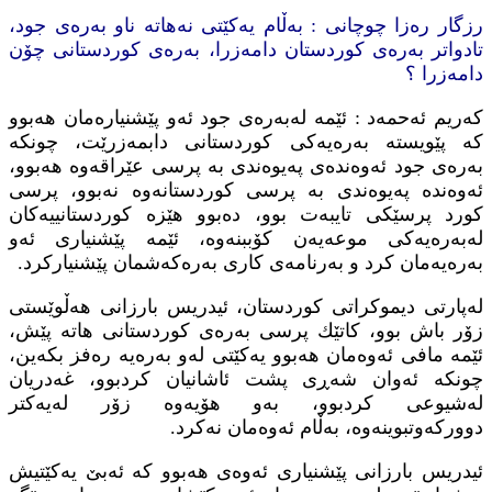
رزگار ره‌زا چوچانی : به‌ڵام یه‌كێتی نه‌هاته‌ ناو به‌ره‌ی جود،
تادواتر به‌ره‌ی كوردستان دامه‌زرا، به‌ره‌ی كوردستانی چۆن
دامه‌زرا ؟
كه‌ریم ئه‌حمه‌د : ئێمه‌ له‌به‌ره‌ی جود ئه‌و پێشنیاره‌مان هه‌بوو
كه‌ پێویسته‌ به‌ره‌یه‌كی كوردستانی دابمه‌زرێت، چونكه‌
به‌ره‌ی جود ئه‌وه‌نده‌ی په‌یوه‌ندی به‌ پرسی عێراقه‌وه‌ هه‌بوو،
ئه‌وه‌نده‌ په‌یوه‌ندی به‌ پرسی كوردستانه‌وه‌ نه‌بوو، پرسی
كورد پرسێكی تایبه‌ت بو‌و، ده‌بوو هێزه‌ كوردستانییه‌كان
له‌به‌ره‌یه‌كی موعه‌یه‌ن كۆببنه‌وه‌، ئێمه‌ پێشنیاری ئه‌و
به‌ره‌یه‌مان كرد و به‌رنامه‌ی كاری به‌ره‌كه‌شمان پێشنیاركرد.
له‌پارتی دیموكراتی كوردستان، ئیدریس بارزانی هه‌ڵوێستی
زۆر باش بوو، كاتێك پرسی به‌ره‌ی كوردستانی هاته‌ پێش،
ئێمه‌ مافی ئه‌وه‌مان هه‌بوو یه‌كێتی له‌و به‌ره‌یه‌ ره‌فز بكه‌ین،
چونكه‌ ئه‌وان شه‌ڕی پشت ئاشانیان كردبوو، غه‌دریان
له‌شیوعی كردبوو، به‌و هۆیه‌وه‌ زۆر له‌یه‌كتر
دووركه‌وتبوینه‌وه‌، به‌ڵام ئه‌وه‌مان نه‌كرد.
ئیدریس بارزانی پێشنیاری ئه‌وه‌ی هه‌بوو كه‌ ئه‌بێ یه‌كێتیش