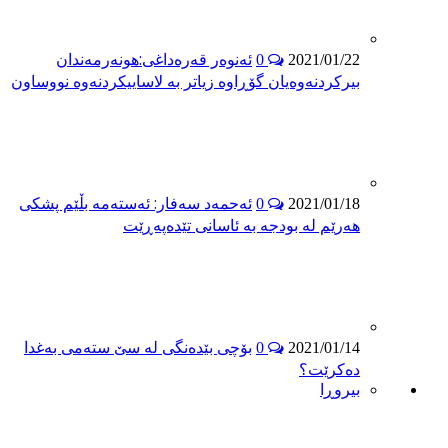
ئه‌نوه‌ر قه‌ره‌داغى:هونه‌رمه‌ندان
0
2021/01/22
بیركردنه‌وه‌یان گۆڕاوه‌ زیاتر به‌ لاساییكردنه‌وه‌ نووساون
ئه‌حمه‌د سه‌فار: ئه‌سته‌مه‌ بڵێم پشكى
0
2021/01/18
هه‌رێم له‌ بودجه‌ به‌ ئاسانى تێده‌په‌ڕێت
بۆچى بێده‌نگى له‌ سێ سته‌مى به‌غدا
0
2021/01/14
ده‌كرێت؟
بیروڕا