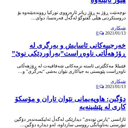
نوچه‌نێت ڕۆژ بە ڕۆژ زیاتر ئارەزووی تورکیا رووندەبێتەوە بۆ
دروستکردنی هێڵی گفتوگۆ لەگەڵ فەرەنسا، دوای…
شیکاری
0
2021/01/13
خەرجییەکانی ئاسایش و بەرگری لە
ڕۆژهەڵاتی ناوەڕاست”بەراوردێکی نوێ”
فێنیللا مەکگێرتی ئاستە نزمەکانی شەفافیەت لە ڕۆژهەڵاتی
ناوەڕاست پێویستی بە جیاکاری نێوان بەشی “بەرگری” و…
شیکاری
0
2021/01/13
دۆگين: هاوپەيمانى نێوان تاران و مۆسكۆ
كارى لە پێشينەيە
ئاژانسى “پارس تودەى” ديدارێكى لەگەڵ ئەليكسەندەر دۆگين
تيۆرستى بەناوبانگى رووسى سازداوە، لەو ديدارە دۆگين…