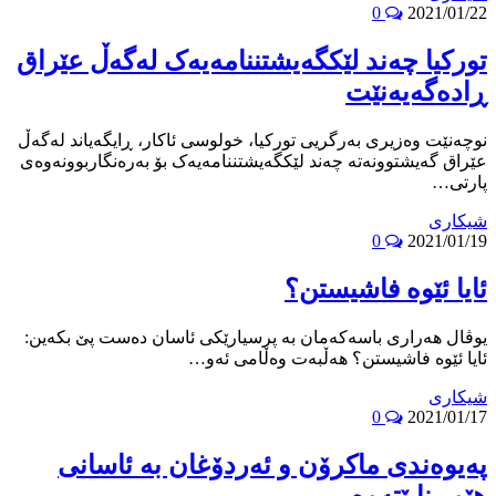
0
2021/01/22
تورکیا چەند لێکگەیشتننامەیەک لەگەڵ عێراق
ڕادەگەیەنێت
نوچه‌نێت وەزیری بەرگریی تورکیا، خولوسی ئاکار، ڕایگەیاند لەگەڵ
عێراق گەیشتوونەتە چەند لێکگەیشتننامەیەک بۆ بەرەنگاربوونەوەی
پارتی…
شیکاری
0
2021/01/19
ئایا ئێوە فاشیستن؟
یوڤال هەراری باسەکەمان بە پرسیارێکی ئاسان دەست پێ بکەین:
ئایا ئێوە فاشیستن؟ هەڵبەت وەڵامی ئەو…
شیکاری
0
2021/01/17
په‌یوه‌ندى ماكرۆن و ئه‌ردۆغان به‌ ئاسانى
هێور نابێته‌وه‌