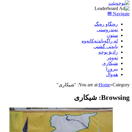
Navigate
رەنگاو رەنگ
تەندروستی
ستون
لە راگەیاندنەکانەوە
بابەتی گشتی
رادیۆ نوچە
تەوەر
شیکاری
بیروڕا
هەواڵ
Category: "شیکاری"
»
Home
You are at:
Browsing:
شیکاری