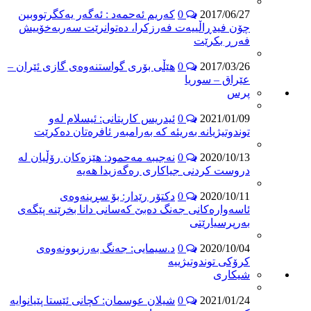
2017/06/27
0
كه‌ریم ئه‌حمه‌د : ئه‌گه‌ر یه‌كگرتووبین
چۆن فیدڕاڵییه‌ت فه‌رزكرا، ده‌توانرێت سه‌ربه‌خۆییش
فه‌رڕ بكرێت
2017/03/26
0
هێڵی بۆری گواستنەوەی گازی ئێران –
عێراق – سوریا
پرس
2021/01/09
0
ئیدریس کاریتانی: ئیسلام لەو
توندوتیژیانە بەریئە کە بەرامبەر ئافرەتان دەکرێت
2020/10/13
0
نەجیبە مەحمود: هێزەکان رۆڵیان لە
دروست کردنی جیاکاری رەگەزیدا هەیە
2020/10/11
0
دکتۆر رێدار: بۆ سڕینەوەی
ئاسەوارەکانی جەنگ دەبێ کەسانی دانا بخرێنە پێگەی
بەرپرسیارێتی
2020/10/04
0
د.سیمایی: جەنگ بەرزبوونەوەی
کرۆکی توندوتیژییە
شیكاری
2021/01/24
0
شیلان عوسمان: كچانى ئێستا پێیانوایه‌