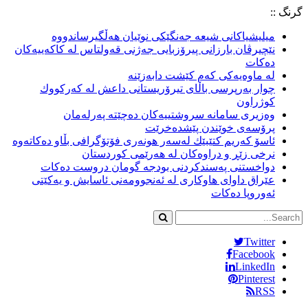
گرنگ ::
میلیشیاكانى شیعه‌ جه‌نگێكى نوێیان هه‌ڵگیرساندووه‌
نێچیرڤان بارزانى پیرۆزبایى جه‌ژنى قه‌ولتاس له‌ كاكه‌ییه‌كان
ده‌كات
لە ماوەیەکی کەم کێشت دابەزێنە
چوار به‌رپرسى باڵاى تیرۆریستانى داعش له‌ كه‌ركووك
كوژراون
وه‌زیرى سامانه‌ سروشتییه‌كان ده‌چێته‌ په‌رله‌مان
پرۆسه‌ى خوێندن پێشده‌خرێت
ئاسۆ كه‌ریم كتێبێك له‌سه‌ر هونه‌رى فۆتۆگرافى بڵاو ده‌كاته‌وه‌
نرخی زێڕ و دراوەکان لە هەرێمی کوردستان
دواخستنى په‌سندكردنى بودجه‌ گومان دروست ده‌كات
عێراق داواى هاوكارى له‌ ئه‌نجوومه‌نى ئاسایش و یه‌كێتى
ئه‌وروپا ده‌كات
Twitter
Facebook
LinkedIn
Pinterest
RSS