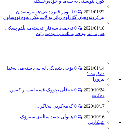
كورد پێویستى به‌ سه‌ما و خۆده‌رخستنه‌
2021/01/22
0
ئه‌نوه‌ر قه‌ره‌داغى:هونه‌رمه‌ندان
بیركردنه‌وه‌یان گۆڕاوه‌ زیاتر به‌ لاساییكردنه‌وه‌ نووساون
2021/01/18
0
ئه‌حمه‌د سه‌فار: ئه‌سته‌مه‌ بڵێم پشكى
هه‌رێم له‌ بودجه‌ به‌ ئاسانى تێده‌په‌ڕێت
2021/01/14
0
بۆچى بێده‌نگى له‌ سێ سته‌مى به‌غدا
ده‌كرێت؟
بیروڕا
2020/10/24
0
عەقڵی بچووک قسە لەسەر کەس
دەکات
2020/10/17
0
گەمەکردن بەئاگر ..!
2020/10/16
0
هەوڵی چەند ساڵەی سەرۆک
شیكاریی