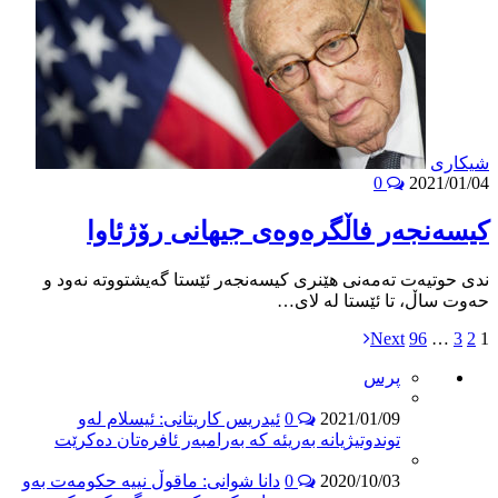
شیکاری
0
2021/01/04
كيسەنجەر فاڵگرەوەى جيهانى رۆژئاوا
ندى حوتیه‌ت تەمەنى هێنرى كيسەنجەر ئێستا گەيشتووتە نەود و
حەوت ساڵ، تا ئێستا لە لاى…
Next
96
…
3
2
1
پرس
2021/01/09
0
ئیدریس کاریتانی: ئیسلام لەو
توندوتیژیانە بەریئە کە بەرامبەر ئافرەتان دەکرێت
2020/10/03
0
دانا شوانی: ماقوڵ نییە حکومەت بەو