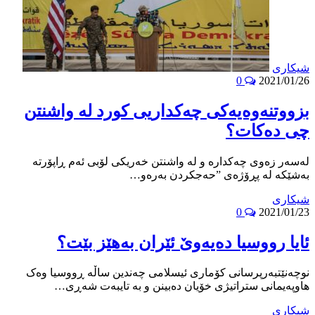
شیکاری
0
2021/01/26
بزووتنەوەیەکی چەکداریی کورد لە واشنتن
چی دەکات؟
لەسەر زەوی چەکدارە و لە واشنتن خەریکی لۆبی ئەم ڕاپۆرتە
بەشێکە لە پڕۆژەی ”حەجکردن بەرەو…
شیکاری
0
2021/01/23
ئایا رووسیا ده‌یه‌وێ ئێران به‌هێز بێت؟
نوچه‌نێتبەرپرسانی کۆماری ئیسلامی چەندین ساڵە ڕووسیا وەک
هاوپەیمانی ستراتیژی خۆیان دەبینن و بە تایبەت شەڕی…
شیکاری