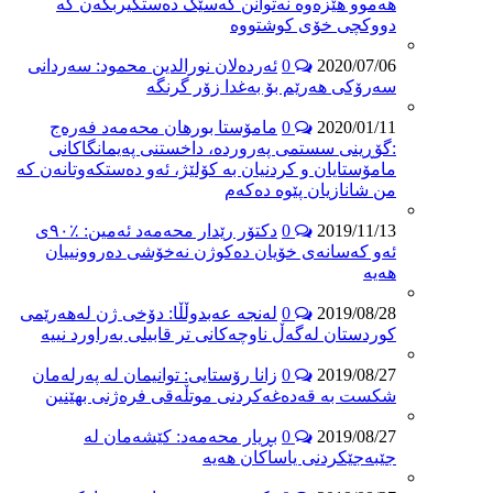
هه‌موو هێزەوە نەتوانن کەسێک دەستگیربکەن کە
دووکچی خۆی کوشتووە
2020/07/06
0
ئەردەلان نورالدین محمود: سەردانی
سەرۆکی هەرێم بۆ بەغدا زۆر گرنگە
2020/01/11
0
مامۆستا بورهان محەمەد فەرەج
:گۆڕینی سستمی پەروردە، داخستنی پەیمانگاکانی
مامۆستایان و کردنیان بە کۆلێژ، ئەو دەستکەوتانەن کە
من شانازیان پێوە دەکەم
2019/11/13
0
دکتۆر رێدار محەمەد ئەمین: ٪٩٠ی
ئەو کەسانەی خۆیان دەکوژن نەخۆشی دەروونییان
هەیە
2019/08/28
0
لەنجە عەبدوڵڵا: دۆخی ژن لەهەرێمی
کوردستان لەگەڵ ناوچەکانی تر قابیلی بەراورد نییە
2019/08/27
0
زانا رۆستایی: توانیمان لە پەرلەمان
شکست بە قەدەغەکردنی موتڵەقی فرەژنی بهێنین
2019/08/27
0
بڕیار محەمەد: کێشەمان لە
جێبەجێکردنی یاساکان هەیە