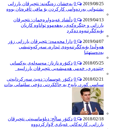
2019/08/25
0
پەخشان زەنگەنە: نێچیرڤان بارزانی
پشتیوانی بەردەوامی کارکردن بۆ مافی ئافرەتان بووە
2019/04/13
0
دڵشاد عەبدولڕەحمان: نێچیرڤان
بارزانی و جێگرەکەی، بەهەموو تواناوە کاریان
بۆیەکگرتنەوە دەکرد
2019/04/07
0
دارا محه‌مەد: نێچیرڤان بارزانی زۆر
هەوڵیدا بۆیه‌كگرتنه‌وه‌ی ئیداره‌، سەرکەوتنیشی
بەدەستهێنا
2018/05/25
0
دکتۆرە نازناز: مەسەلەی یەکسانی
جێندەری، خەمی هەمیشەیی نێچیرڤان بارزانییە
2018/02/21
0
دکتۆر عوسمان: دەبێ سەرکردایەتی
سیاسی کورد، بایەخ بە چاککردنی دۆخی سلێمانی بدات
2018/02/18
0
دکتۆر ساڵح: دپلۆماسیەتی نێچیرڤان
بارزانی، کارتەکانی عەبادی لاوازکردووە