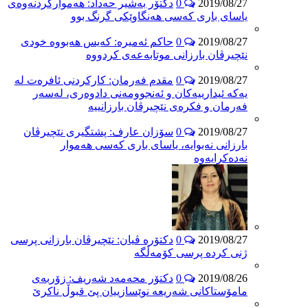
2019/08/27
0
دکتۆر بەشیر حەداد: هەموارکردنەوەی
یاسای باری کەسی هەنگاوێکی گرنگ بوو
2019/08/27
0
حاکم ئەمیرە: کەیس هەبووە خودی
نێچیرڤان بارزانی موتابەعەی کردووە
2019/08/27
0
مقدم فەرمان: کارکردنی ئافرەت لە
یەکە ئیدارییەکان و ئەنجوومەنی دادوەری، لەسەر
فەرمان و فکرەی نێچیرڤان بارزانییە
2019/08/27
0
سۆزان عارف: پشتگیری نێچیرڤان
بارزانی نەبوایە، یاسای باری کەسی هەموار
نەدەکرایەوە
2019/08/27
0
دکتۆرە ڤیان: نێچیرڤان بارزانی پرسی
ژنی کردە پرسی کۆمەڵگە
2019/08/26
0
دکتۆر محەمەد شەریف: زۆربەی
مامۆستاکانی شەریعە نوێسازییان پێ قبوڵ ناکرێ