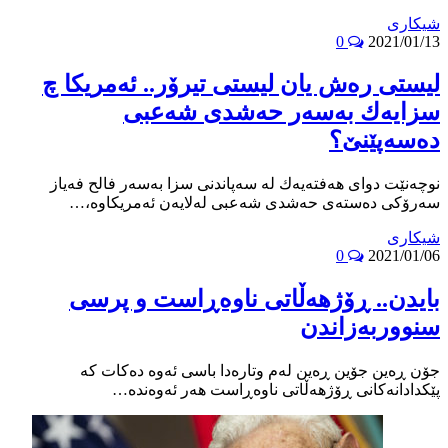
شیکاری
0
2021/01/13
لیستى ره‌ش یان لیستى تیرۆر.. ئه‌مریكا چ
سزایه‌ك به‌سه‌ر حه‌شدى شه‌عبى
ده‌سه‌پێنێ؟
نوچه‌نێت دواى هه‌فته‌یه‌ك له‌ سه‌پاندنى سزا به‌سه‌ر فالح فه‌یاز
سه‌رۆكى ده‌سته‌ى حه‌شدى شه‌عبى له‌لایه‌ن ئه‌مریكاوه‌،…
شیکاری
0
2021/01/06
بایدن.. ڕۆژهەڵاتی ناوەڕاست و پرسی
سنووربەزاندن
جۆن ڕەین جۆین ڕەین لەم وتارەدا باسی ئەوە دەکات کە
پێکدادانەکانی ڕۆژهەڵاتی ناوەڕاست هەر ئەوەندە…